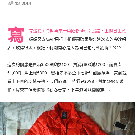
3月 13, 2014
寫
完蛋糕，今晚再來一篇敗物blog；沒錯，上週日甜魔
媽媽又去GAP用折上折優惠敗家啦!! 這次去的尖沙咀
店，敗得很爽，很抵，特別開心是因為自己也有斬獲啊!! ^O^
這次的優惠是買滿$500即減$100，買滿$800減$200，而買滿
$1,000則馬上減$300，變相差不多全單七折!! 甜魔媽媽一來到就
看中下圖的羽絨長褸，原價$988，特價只$298，質地舒服又暖
和，買來在乍暖還寒的初春著完，下年還可以慢慢穿~~~