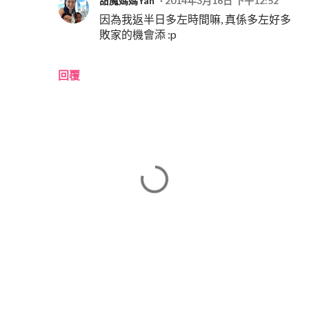
甜魔媽媽Yan
2014年3月16日 下午12:52
因為我返半日多左時間嘛, 真係多左好多
敗家的機會添 :p
回覆
發
佈