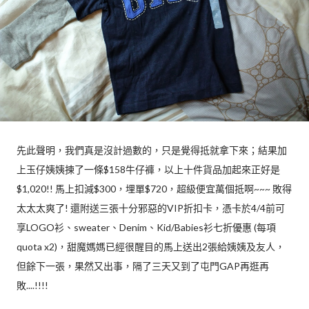
先此聲明，我們真是沒計過數的，只是覺得抵就拿下來；結果加
上玉仔姨姨揀了一條$158牛仔褲，以上十件貨品加起來正好是
$1,020!! 馬上扣減$300，埋單$720，超級便宜萬個抵啊~~~ 敗得
太太太爽了! 還附送三張十分邪惡的VIP折扣卡，憑卡於4/4前可
享LOGO衫、sweater、Denim、Kid/Babies衫七折優惠 (每項
quota x2)，甜魔媽媽已經很醒目的馬上送出2張給姨姨及友人，
但餘下一張，果然又出事，隔了三天又到了屯門GAP再逛再
敗....!!!!