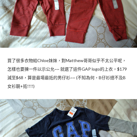
買了很多衣物給Chloe妹妹，對Matthew哥哥似乎不太公平呢，
怎樣也要揀一件以示公允~~ 就選了這件GAP logo的上衣，$179
減至$68，算是最場最抵的男仔衫~~ (不知為何，B仔衫總不及B
女衫靚+抵!!!!)