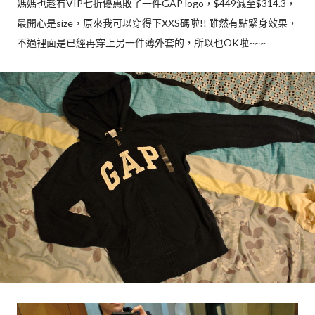
媽媽也趁有VIP七折優惠敗了一件GAP logo，$449減至$314.3，
最開心是size，原來我可以穿得下XXS碼啦!! 雖然有點緊身效果，
不過裡面是已經再穿上另一件薄外套的，所以也OK啦~~~