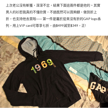
上次老公沒有斬獲，深深不忿，結果下面這兩件都是他的。其實
男人的衫恕我真的不懂欣賞，不過既然可以買夠額，做到折上
折，也支持他去買啦~~~ 第一件是屬於從來沒有折的GAP logo系
列，用上VIP card可尊享七折，由$499減至$349，正!