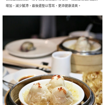
增加，減少膩滯，最後還墊以雪耳，更添健康清爽。