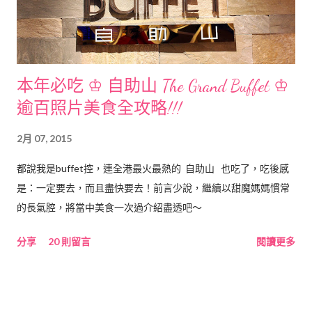
本年必吃 ♔ 自助山 The Grand Buffet ♔
逾百照片美食全攻略!!!
2月 07, 2015
都說我是buffet控，連全港最火最熱的 自助山 也吃了，吃後感
是：一定要去，而且盡快要去！前言少說，繼續以甜魔媽媽慣常
的長氣腔，將當中美食一次過介紹盡透吧～
分享
20 則留言
閱讀更多