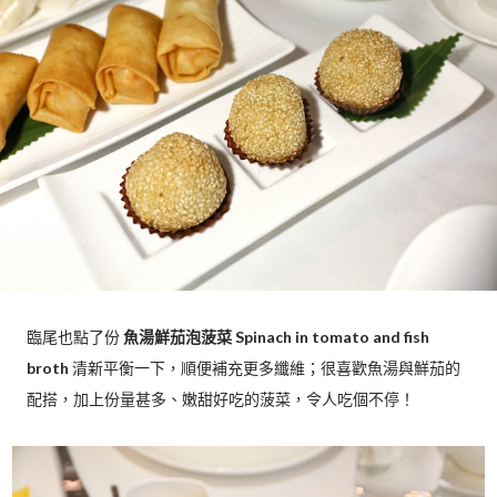
臨尾也點了份
魚湯鮮茄泡菠菜 Spinach in tomato and fish
broth
清新平衡一下，順便補充更多纖維；很喜歡魚湯與鮮茄的
配搭，加上份量甚多、嫩甜好吃的菠菜，令人吃個不停！