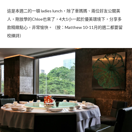
這是本週二的一頓 ladies lunch，除了車媽媽、兩位好友公關美
人，剛放學的Chloe也來了，4大1小一起於優美環境下，分享多
款精緻點心，非常愉快。（按：Matthew 10-11月的週二都要留
校練詩）