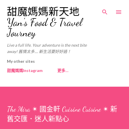
跳至主要內容
甜魔媽媽新天地
Yan's Food & Travel
Journey
Live a full life. Your adventure is the next bite
away! 舊情太多.... 新生活要好好過！
My other sites
甜魔媽媽Instagram
更多…
The Mira ✴ 國金軒 Cuisine Cuisine ✴ 新
舊交匯．迷人新點心