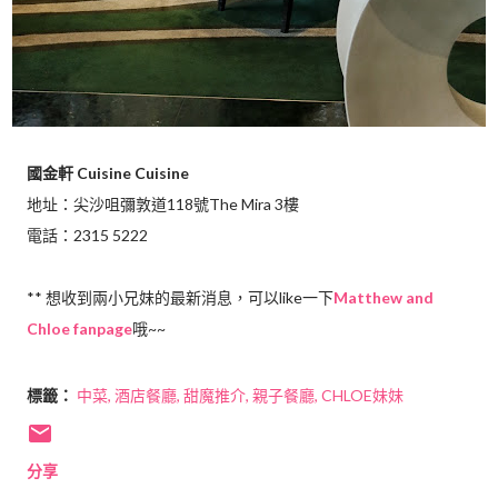
國金軒 Cuisine Cuisine
地址：尖沙咀彌敦道118號The Mira 3樓
電話：2315 5222
** 想收到兩小兄妹的最新消息，可以like一下
Matthew and
Chloe fanpage
哦~~
標籤：
中菜
酒店餐廳
甜魔推介
親子餐廳
CHLOE妹妹
分享