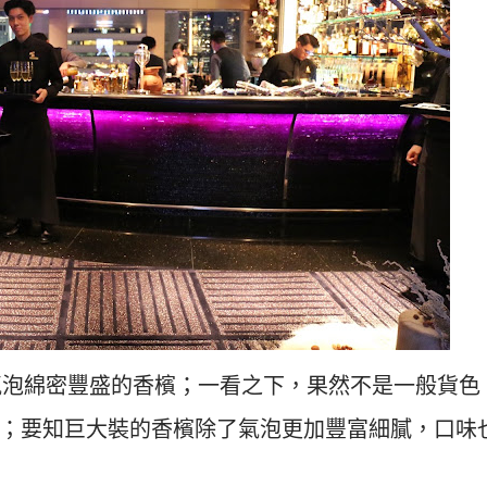
棒來氣泡綿密豐盛的香檳；一看之下，果然不是一般貨色
Magnum；要知巨大裝的香檳除了氣泡更加豐富細膩，口味