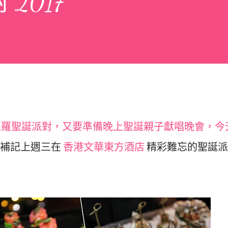
 2017
ew張羅聖誕派對，又要準備晚上聖誕親子獻唱晚會，今
先補記上週三在
香港文華東方酒店
精彩難忘的聖誕派