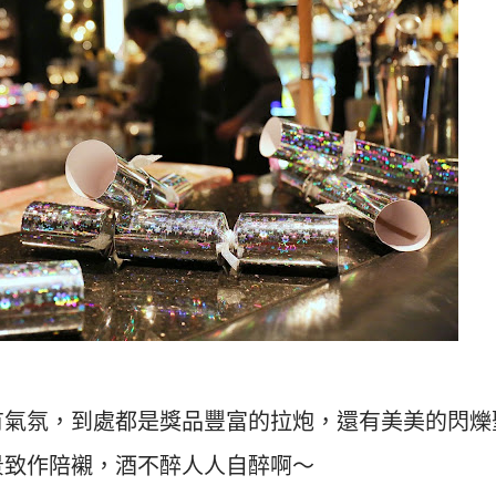
有氣氛，到處都是獎品豐富的拉炮，還有美美的閃爍
景致作陪襯，酒不醉人人自醉啊～