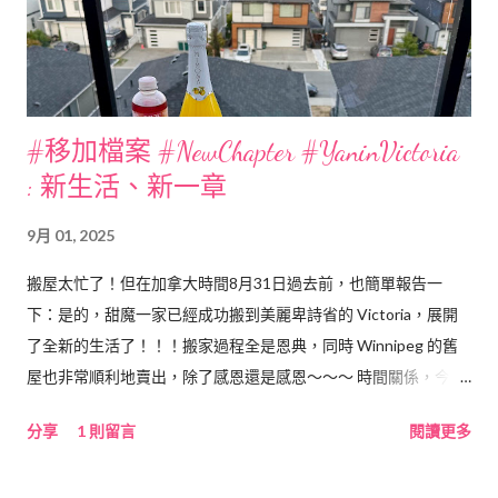
#移加檔案 #NewChapter #YaninVictoria
: 新生活、新一章
9月 01, 2025
搬屋太忙了！但在加拿大時間8月31日過去前，也簡單報告一
下：是的，甜魔一家已經成功搬到美麗卑詩省的 Victoria，展開
了全新的生活了！！！搬家過程全是恩典，同時 Winnipeg 的舊
屋也非常順利地賣出，除了感恩還是感恩～～～ 時間關係，今篇
只分享少量新生活照片，有時間再會補記搬家中在 Edmonton 的
分享
1 則留言
閱讀更多
旅遊片段。寄望9月MC開學後吧～～～