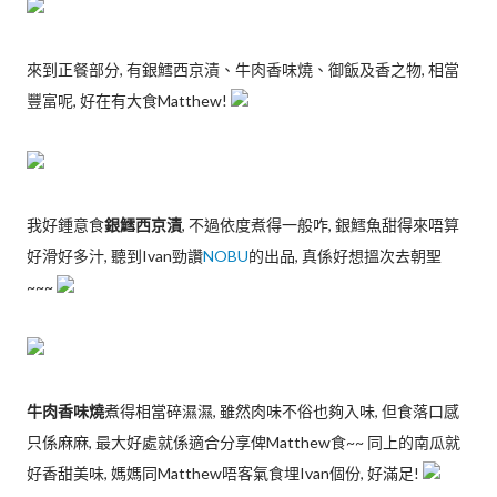
來到正餐部分, 有銀鱈西京漬、牛肉香味燒、御飯及香之物, 相當
豐富呢, 好在有大食Matthew!
我好鍾意食
銀鱈西京漬
, 不過依度煮得一般咋, 銀鱈魚甜得來唔算
好滑好多汁, 聽到Ivan勁讚
NOBU
的出品, 真係好想搵次去朝聖
~~~
牛肉香味燒
煮得相當碎濕濕, 雖然肉味不俗也夠入味, 但食落口感
只係麻麻, 最大好處就係適合分享俾Matthew食~~ 同上的南瓜就
好香甜美味, 媽媽同Matthew唔客氣食埋Ivan個份, 好滿足!