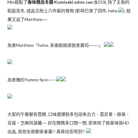
Min姐點了
香味燒烏冬膳 Komiyaki udon zen
($250), 除了主角的
稻庭烏冬, 成品又附上六件裝的卷物 (影時已食了四件, haha
), 結
果又益了Matthew~~
為食Matthew「hehe, 多謝姐姐請我食壽司~~~~」
為食豬的Yummy face~~~
大家的午餐都有雪糕, 口味選擇勁多包括朱古力、雲尼拿、綠茶、
豆腐、芝麻同菠蘿~~ 好在媽媽多口問一問, 原來除了綠茶味係HD
出品, 其他全部都係雀巢!! 真係估佢唔到!!