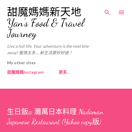
跳至主要內容
甜魔媽媽新天地
Yan's Food & Travel
Journey
Live a full life. Your adventure is the next bite
away! 舊情太多.... 新生活要好好過！
My other sites
甜魔媽媽Instagram
更多…
生日飯@ 灘萬日本料理 Nadaman
Japanese Restaurant (Yahoo copy版)