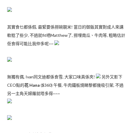
其實食乜都係假, 最緊要係撈碗靚米! 當日的御飯其實對成人來講
軟稔了些少, 不過就fit哂Matthew了, 撈埋南瓜、牛肉等, 粗略估計
佢食得可能比我仲多呢~~
無獨有偶, Ivan同文迪都係食雪, 大家口味真係夾!
另外又影下
CEO點的
花 Hana
($360) 午餐, 牛肉鐵板燒睇黎都幾吸引架, 不過
另一主角天婦羅就唔多得~~~