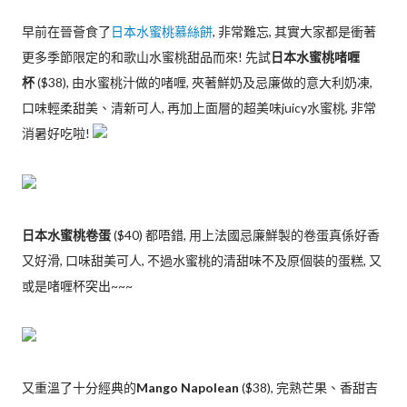
早前在晉薈食了
日本水蜜桃慕絲餅
, 非常難忘, 其實大家都是衝著
更多季節限定的和歌山水蜜桃甜品而來! 先試
日本水蜜桃啫喱
杯
($38), 由水蜜桃汁做的啫喱, 夾著鮮奶及忌廉做的意大利奶凍,
口味輕柔甜美、清新可人, 再加上面層的超美味juicy水蜜桃, 非常
消暑好吃啦!
日本水蜜桃卷蛋
($40) 都唔錯, 用上法國忌廉鮮製的卷蛋真係好香
又好滑, 口味甜美可人, 不過水蜜桃的清甜味不及原個裝的蛋糕, 又
或是啫喱杯突出~~~
又重溫了十分經典的
Mango Napolean
($38), 完熟芒果、香甜吉