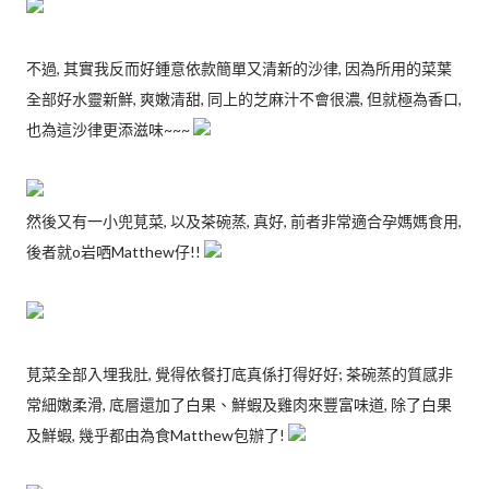
不過, 其實我反而好鍾意依款簡單又清新的沙律, 因為所用的菜葉
全部好水靈新鮮, 爽嫩清甜, 同上的芝麻汁不會很濃, 但就極為香口,
也為這沙律更添滋味~~~
然後又有一小兜莧菜, 以及茶碗蒸, 真好, 前者非常適合孕媽媽食用,
後者就o岩哂Matthew仔!!
莧菜全部入埋我肚, 覺得依餐打底真係打得好好; 茶碗蒸的質感非
常細嫩柔滑, 底層還加了白果、鮮蝦及雞肉來豐富味道, 除了白果
及鮮蝦, 幾乎都由為食Matthew包辦了!