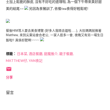
士加上鬆脆的酥皮, 沒有不好吃的道理啦, 為一個下午帶來美好甜
美的結尾~~
另因為食豬訓了, 依餐tea食得好輕鬆呢!
餐後HIM等人要去美食博覽 (好多人我唔去逼啦.....), 大肚媽媽就推著
Matthew, 來到尖東站會合老公, 一家人逛多一會, 夜晚又有另一場生日
飯啦!! 真係好肥啊~~~~
標籤：
日本菜
酒店餐廳
甜魔推介
親子餐廳
MATTHEW仔
YAN食記
分享
留言