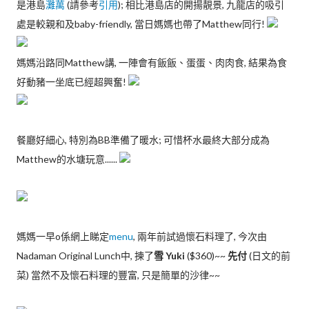
是港島
灘萬
(請參考
引用
); 相比港島店的開揚靚景, 九龍店的吸引
處是較親和及baby-friendly, 當日媽媽也帶了Matthew同行!
媽媽沿路同Matthew講, 一陣會有飯飯、蛋蛋、肉肉食, 結果為食
好動豬一坐底已經超興奮!
餐廳好細心, 特別為BB準備了暖水; 可惜杯水最終大部分成為
Matthew的水塘玩意......
媽媽一早o係網上睇定
menu
, 兩年前試過懷石料理了, 今次由
Nadaman Original Lunch中, 揀了
雪 Yuki
($360)~~
先付
(日文的前
菜) 當然不及懷石料理的豐富, 只是簡單的沙律~~