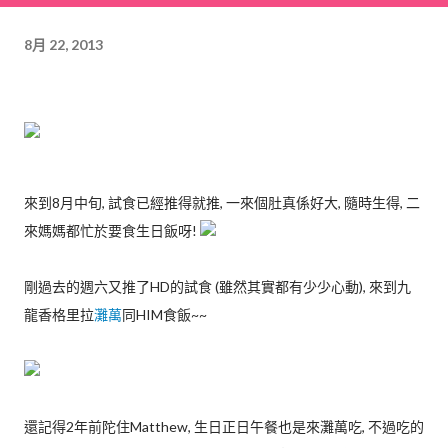
8月 22, 2013
來到8月中旬, 試食已經推得就推, 一來個肚真係好大, 隨時生得, 二
來媽媽都忙於要食生日飯呀!
剛過去的週六又推了HD的試食 (雖然其實都有少少心動), 來到九
龍香格里拉
灘萬
同HIM食飯~~
還記得2年前陀住Matthew, 生日正日午餐也是來灘萬吃, 不過吃的