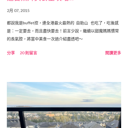
2月 07, 2015
都說我是buffet控，連全港最火最熱的 自助山 也吃了，吃後感
是：一定要去，而且盡快要去！前言少說，繼續以甜魔媽媽慣常
的長氣腔，將當中美食一次過介紹盡透吧～
分享
20 則留言
閱讀更多