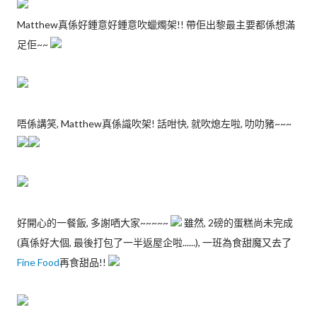
Matthew真係好鍾意好鍾意吹蠟燭架!! 帶佢出黎最主要都係想滿
足佢~~
唔係講笑, Matthew真係識吹架! 話咁快, 就吹熄左啦, 叻叻豬~~~
好開心的一餐飯, 多謝哂大家~~~~~
雖然, 2磅的蛋糕尚未完成
(真係好大個, 最後打包了一半返屋企啦......), 一班為食甜魔又去了
Fine Food
再食甜品!!