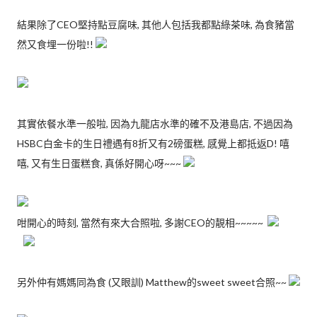
結果除了CEO堅持點豆腐味, 其他人包括我都點綠茶味, 為食豬當
然又食埋一份啦!!
其實依餐水準一般啦, 因為九龍店水準的確不及港島店, 不過因為
HSBC白金卡的生日禮遇有8折又有2磅蛋糕, 感覺上都抵返D! 嘻
嘻, 又有生日蛋糕食, 真係好開心呀~~~
咁開心的時刻, 當然有來大合照啦, 多謝CEO的靚相~~~~~
另外仲有媽媽同為食 (又眼訓) Matthew的sweet sweet合照~~